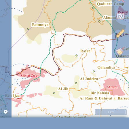
2 km
'