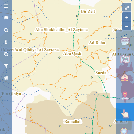
⤢
+
+
−
−